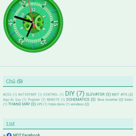
Chủ đề
DIY
(7)
ELEVATOR
(3)
MDT ATS
(2)
ACCU
(1)
AUTOSTART
(1)
CONTROL
(1)
SCHEMATICS
(3)
Sine inverter
(2)
Nạp Ắc Quy
(1)
Projector
(1)
REMOTE
(1)
Solder
THANG MÁY
(3)
wireless
(2)
(1)
UPS
(1)
Video demo
(1)
List
MDT Facebook