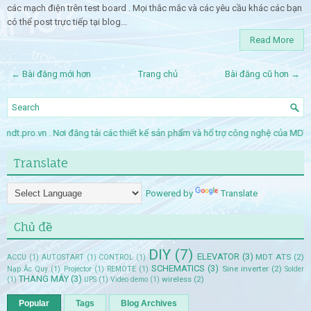
các mạch điện trên test board . Mọi thắc mắc và các yêu cầu khác các bạn
có thể post trực tiếp tại blog...
Read More
← Bài đăng mới hơn
Trang chủ
Bài đăng cũ hơn →
.pro.vn . Nơi đăng tải các thiết kế sản phẩm và hổ trợ công nghệ của MD
Translate
Powered by
Translate
Chủ đề
DIY
(7)
ELEVATOR
(3)
MDT ATS
(2)
ACCU
(1)
AUTOSTART
(1)
CONTROL
(1)
SCHEMATICS
(3)
Sine inverter
(2)
Nạp Ắc Quy
(1)
Projector
(1)
REMOTE
(1)
Solder
THANG MÁY
(3)
wireless
(2)
(1)
UPS
(1)
Video demo
(1)
Popular
Tags
Blog Archives