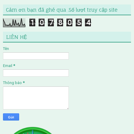
Cảm ơn bạn đã ghé qua .Số lượt truy cập site
1
0
7
8
0
5
4
LIÊN HỆ
Tên
Email
*
Thông báo
*