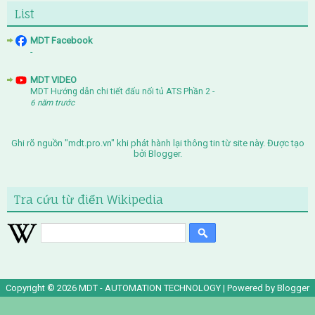
List
MDT Facebook
-
MDT VIDEO
MDT Hướng dẫn chi tiết đấu nối tủ ATS Phần 2
-
6 năm trước
Ghi rõ nguồn "mdt.pro.vn" khi phát hành lại thông tin từ site này. Được tạo
bởi
Blogger
.
Tra cứu từ điển Wikipedia
Copyright ©
2026
MDT - AUTOMATION TECHNOLOGY
| Powered by
Blogger