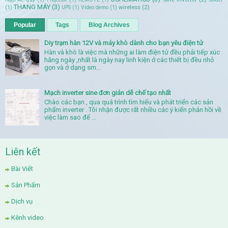
THANG MÁY
(3)
wireless
(2)
(1)
UPS
(1)
Video demo
(1)
Popular
Tags
Blog Archives
Diy trạm hàn 12V và máy khò dành cho bạn yêu điện tử
Hàn và khò là việc mà những ai làm điện tử đều phải tiếp xúc
hằng ngày ,nhất là ngày nay linh kiện ở các thiết bị đều nhỏ
gọn và ở dạng sm...
Mạch inverter sine đơn giản dễ chế tạo nhất
Chào các bạn , qua quá trình tìm hiểu và phát triển các sản
phẩm inverter . Tôi nhận được rất nhiều các ý kiến phản hồi về
việc làm sao để ...
Liên kết
Bài Viết
Sản Phẩm
Dịch vụ
Kênh video