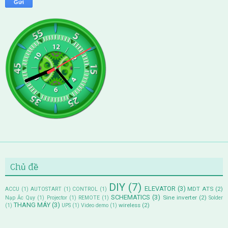
Chủ đề
DIY
(7)
ELEVATOR
(3)
MDT ATS
(2)
ACCU
(1)
AUTOSTART
(1)
CONTROL
(1)
SCHEMATICS
(3)
Sine inverter
(2)
Nạp Ắc Quy
(1)
Projector
(1)
REMOTE
(1)
Solder
THANG MÁY
(3)
wireless
(2)
(1)
UPS
(1)
Video demo
(1)