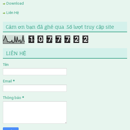
Download
Liên Hệ
Cảm ơn bạn đã ghé qua .Số lượt truy cập site
1
0
7
7
7
2
2
LIÊN HỆ
Tên
Email
*
Thông báo
*