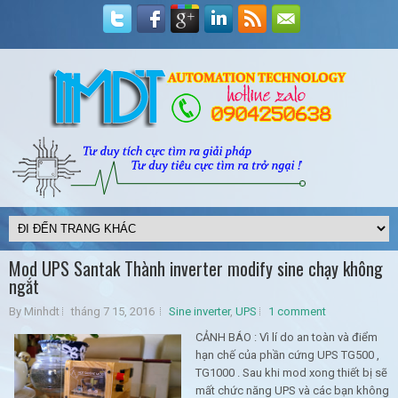
Mod UPS Santak Thành inverter modify sine chạy không
ngắt
By Minhdt
tháng 7 15, 2016
Sine inverter
,
UPS
1 comment
CẢNH BÁO : Vì lí do an toàn và điểm
hạn chế của phần cứng UPS TG500 ,
TG1000 . Sau khi mod xong thiết bị sẽ
mất chức năng UPS và các bạn không