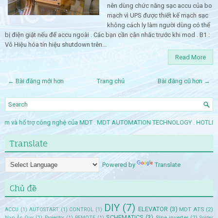
nên dùng chức năng sạc accu của bo
mạch vì UPS được thiết kế mạch sạc
không cách ly làm người dùng có thể
bị điện giật nếu để accu ngoài . Các bạn cần cân nhắc trước khi mod . B1 :
Vô Hiệu hóa tín hiệu shutdown trên...
Read More
← Bài đăng mới hơn
Trang chủ
Bài đăng cũ hơn →
phẩm và hổ trợ công nghệ của MDT . MDT AUTOMATION TECHNOLOGY . HOTLINE 
Translate
Powered by
Translate
Chủ đề
DIY
(7)
ELEVATOR
(3)
MDT ATS
(2)
ACCU
(1)
AUTOSTART
(1)
CONTROL
(1)
SCHEMATICS
(3)
Sine inverter
(2)
Nạp Ắc Quy
(1)
Projector
(1)
REMOTE
(1)
Solder