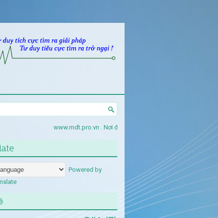
www.mdt.pro.vn . Nơi đăng tải các thiết kế sản phẩm và hổ trợ công ngh
late
Powered by
nslate
ề