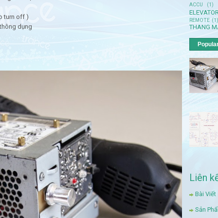
ACCU
(1)
)
ELEVATO
 turn off )
REMOTE
(1
n thông dụng
THANG M
Popula
Liên k
Bài Viết
Sản Ph