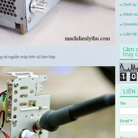
Dịch vụ
Kênh vi
Downlo
Liên Hệ
Cảm ơ
truy c
g vỏ nguồn máy tính cũ làm hộp
1
0
LIÊN
Tên
Email
*