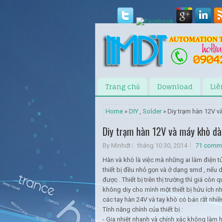
Trang chủ
Download
Liê
Home
»
DIY
,
Solder
» Diy trạm hàn 12V v
Diy trạm hàn 12V và máy khò dà
By Minhdt
tháng 10 30, 2014
71 comm
Hàn và khò là việc mà những ai làm điện tử
thiết bị đều nhỏ gọn và ở dạng smd , nếu
được . Thiết bị trên thị trường thì giá còn
không diy cho mình một thiết bị hửu ích n
các tay hàn 24V và tay khò có bán rất nhiề
Tính năng chính của thiết bị :
- Gia nhiệt nhanh và chính xác không làm h