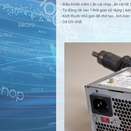
- Điều khiển mềm ( ấn cái chạy , ấn cái tắt 
- Tự động tắt sau 1 thời gian sử dụng ( auto
- Kích thước nhỏ gọn dễ chế tạo , linh kiệ
- Dễ DIY nhất