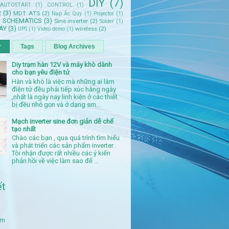
DIY
(7)
AUTOSTART
(1)
CONTROL
(1)
R
(3)
MDT ATS
(2)
Nạp Ắc Quy
(1)
Projector
(1)
SCHEMATICS
(3)
Sine inverter
(2)
)
Solder
(1)
ÁY
(3)
wireless
(2)
UPS
(1)
Video demo
(1)
r
Tags
Blog Archives
Diy trạm hàn 12V và máy khò dành
cho bạn yêu điện tử
Hàn và khò là việc mà những ai làm
điện tử đều phải tiếp xúc hằng ngày
,nhất là ngày nay linh kiện ở các thiết
bị đều nhỏ gọn và ở dạng sm...
Mạch inverter sine đơn giản dễ chế
tạo nhất
Chào các bạn , qua quá trình tìm hiểu
và phát triển các sản phẩm inverter .
Tôi nhận được rất nhiều các ý kiến
phản hồi về việc làm sao để ...
ết
ẩm