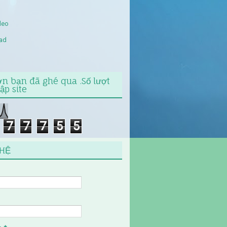
deo
ad
n bạn đã ghé qua .Số lượt
ập site
7
7
7
5
5
 HỆ